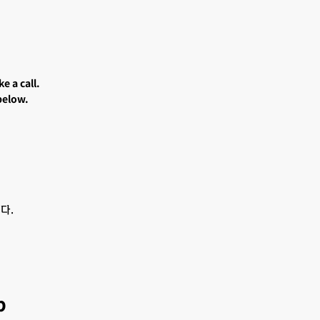
e a call.
below.
。
다.
p