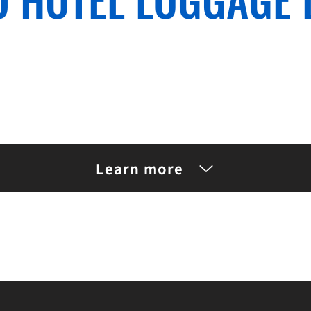
One Suitcase
2,850～
¥
Learn more