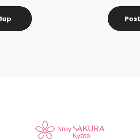
Map
Post