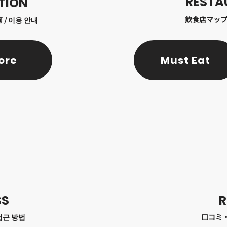
RESTA
TION
飲食店マップ 
 / 이용 안내
ore
Must Eat
SS
R
접근 방법
口コミ・感