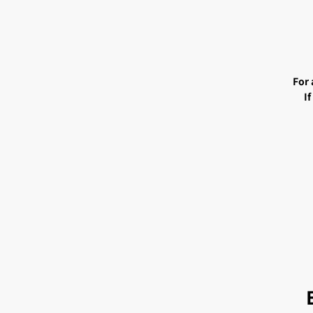
For 
I