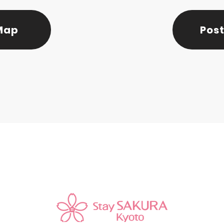
Map
Post