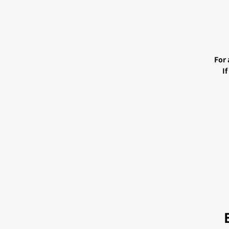
For 
I