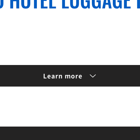
One Suitcase
2,850～
¥
Learn more