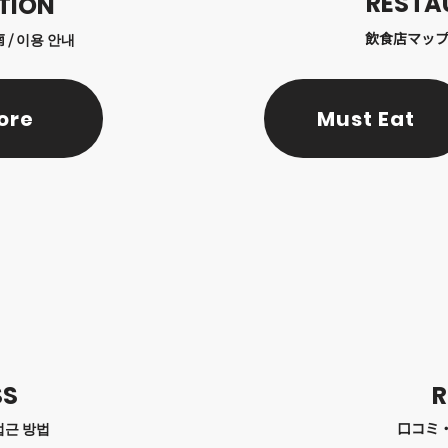
RESTA
TION
飲食店マップ 
 / 이용 안내
ore
Must Eat
SS
R
접근 방법
口コミ・感