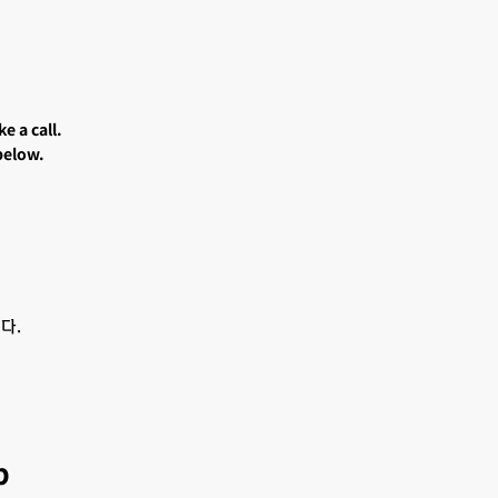
e a call.
below.
。
다.
p