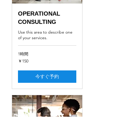
OPERATIONAL
CONSULTING
Use this area to describe one
of your services.
1時間
150
￥150
円
今すぐ予約