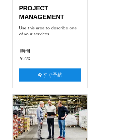
PROJECT
MANAGEMENT
Use this area to describe one
of your services.
1時間
220
￥220
円
今すぐ予約