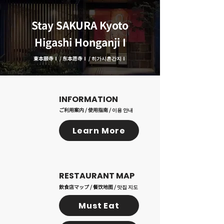
Stay SAKURA Kyoto
Higashi Honganji I
東本願寺Ⅰ / 东本愿寺Ⅰ / 히가시혼간지Ⅰ
​INFORMATION
ご利用案内 / 使用指南 / 이용 안내
Learn More
RESTAURANT MAP
飲食店マップ / 餐饮地图 / 맛집 지도
Must Eat